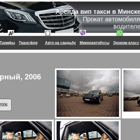
Аренда вип такси в Минск
Прокат автомобиля
водител
,
,
,
+375 29 374-4-374
+7 900 22-000-23
+375 29 374-4-374
+375 29 37
Тарифы
Трансфер
Авто на свадьбу
Микроавтобусы
Эконом-класс
ерный, 2006