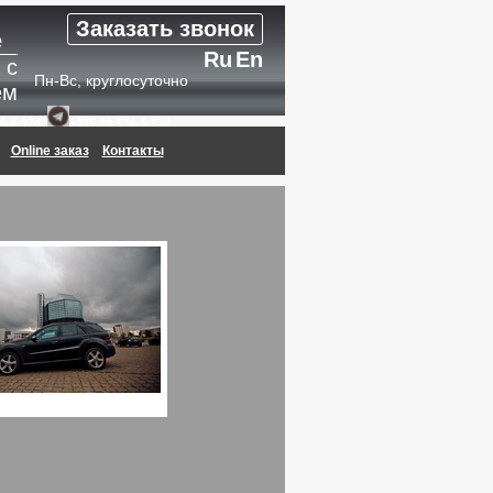
Заказать звонок
е
Ru
En
 с
Пн-Вс, круглосуточно
ем
,
4-4-374
+375 29 374-4-374
Online заказ
Контакты