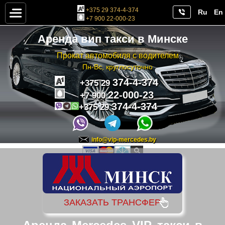
+375 29 374-4-374
Ru
En
+7 900 22-000-23
Аренда вип такси в Минске
Прокат автомобиля с водителем
Пн-Вс, круглосуточно
374-4-374
+375 29
22-000-23
+7 900
374-4-374
+375 29
info@vip-mercedes.by
ЗАКАЗАТЬ ТРАНСФЕР